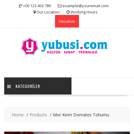
Skip
+00 123 456 789
example@youremail.com
to
Our Location
Working Hours
content
Hesabım
KATEGORILER
Home
Products
Mor Kırım Domates Tohumu