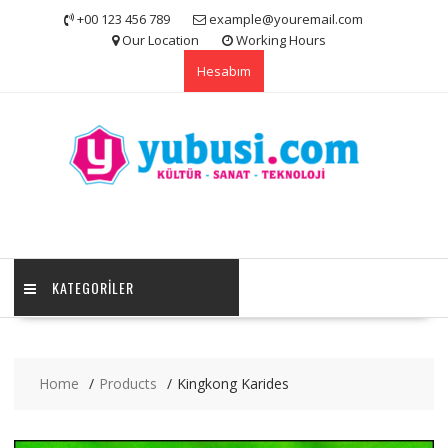
Skip
+00 123 456 789
example@youremail.com
to
Our Location
Working Hours
content
Hesabım
KATEGORILER
Home
Products
Kingkong Karides