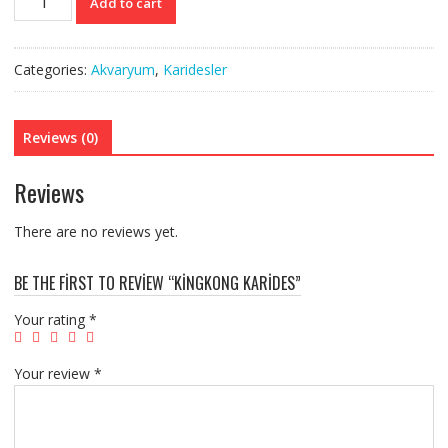
Add to cart
Karides
quantity
Categories:
Akvaryum
,
Karidesler
Reviews (0)
Reviews
There are no reviews yet.
BE THE FIRST TO REVIEW “KINGKONG KARIDES”
Your rating
*
Your review
*