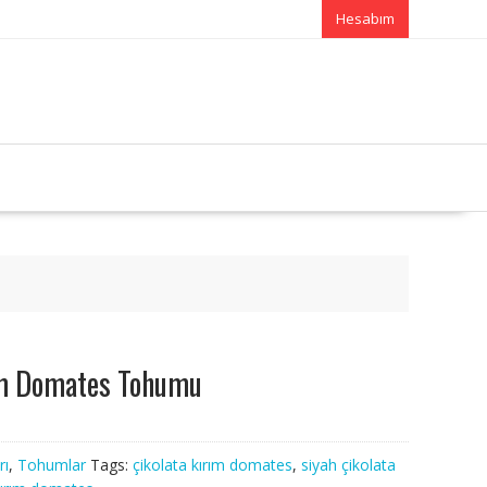
Hesabım
ım Domates Tohumu
rı
,
Tohumlar
Tags:
çikolata kırım domates
,
siyah çikolata