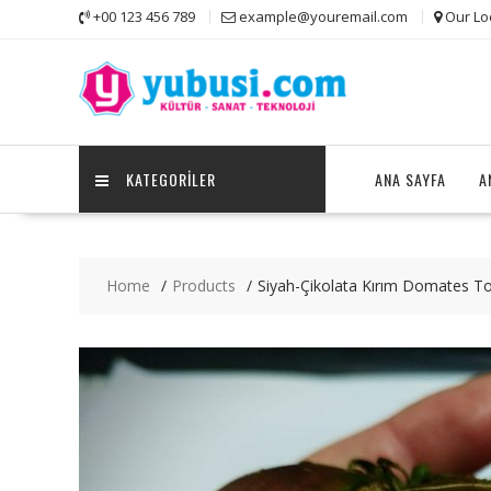
Skip
+00 123 456 789
example@youremail.com
Our Lo
to
content
KATEGORILER
ANA SAYFA
A
Home
Products
Siyah-Çikolata Kırım Domates 