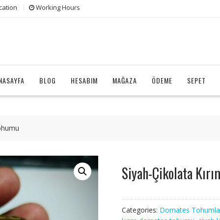
cation
Working Hours
NASAYFA
BLOG
HESABIM
MAĞAZA
ÖDEME
SEPET
Tohumu
Siyah-Çikolata Kır
Categories:
Domates Tohumla