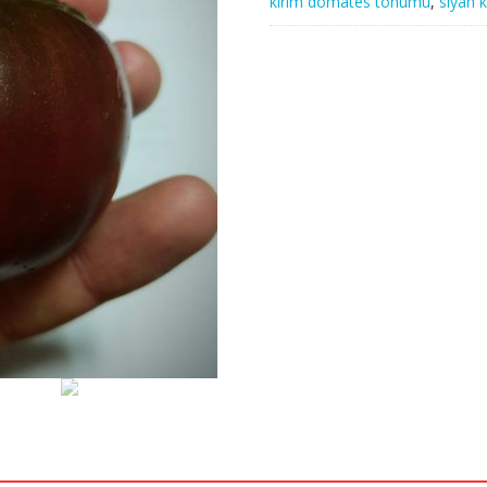
kırım domates tohumu
,
siyah 